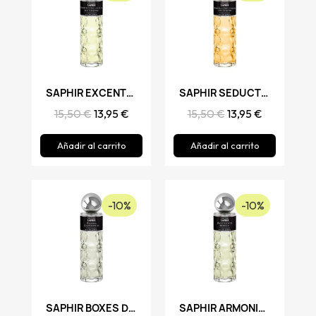
Vista rápida
SAPHIR EXCENTRIC MAN
Vista rápida
SAPHIR SEDUCTION MAN
15,50 €
13,95 €
15,50 €
13,95 €
Añadir al carrito
Añadir al carrito
-10%
-10%
Vista rápida
SAPHIR BOXES DYNAMIC
Vista rápida
SAPHIR ARMONIA BLACK