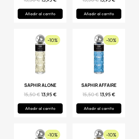
Añadir al carrito
Añadir al carrito
-10%
-10%
SAPHIR ALONE
Vista rápida
SAPHIR AFFAIRE
Vista rápida
15,50 €
13,95 €
15,50 €
13,95 €
Añadir al carrito
Añadir al carrito
-10%
-10%