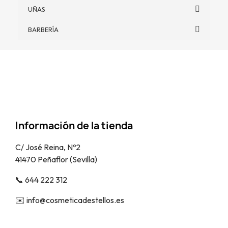
UÑAS
BARBERÍA
Información de la tienda
C/ José Reina, Nº2
41470 Peñaflor (Sevilla)
📞​ 644 222 312
✉️​ info@cosmeticadestellos.es