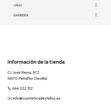
UÑAS
BARBERÍA
Información de la tienda
C/ José Reina, Nº2
41470 Peñaflor (Sevilla)
📞​ 644 222 312
✉️​ info@cosmeticadestellos.es