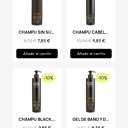
Vista rápida
CHAMPU SIN SULFATOS HOMBRE, KUUL
Vista rápida
CHAMPU CABELLOS BLANCOS, KUUL
8,72 €
7,85 €
10,94 €
9,85 €
Añadir al carrito
Añadir al carrito
-10%
-10%
Vista rápida
CHAMPU BLACK, KUUL
Vista rápida
GEL DE BAÑO Y DUCHA, KUUL
10,94 €
9,85 €
9,50 €
8,55 €