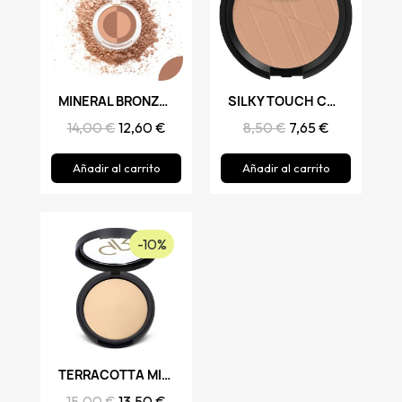
Vista rápida
MINERAL BRONZE POWDER, GOLDEN ROSE
Vista rápida
SILKY TOUCH COMPACT POWDER, GOLDEN ROSE
14,00 €
12,60 €
8,50 €
7,65 €
Añadir al carrito
Añadir al carrito
-10%
Vista rápida
TERRACOTTA MINERAL POWDER, GOLDEN ROSE
15,00 €
13,50 €