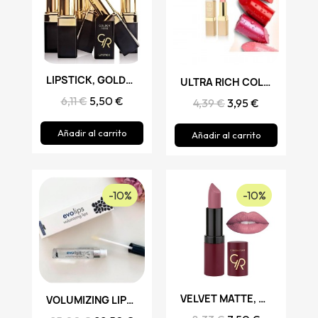
Vista rápida
LIPSTICK, GOLDEN ROSE
Vista rápida
ULTRA RICH COLOR, GOLDEN ROSE
6,11 €
5,50 €
4,39 €
3,95 €
Añadir al carrito
Añadir al carrito
-10%
-10%
Vista rápida
VELVET MATTE, GOLDEN ROSE
Vista rápida
VOLUMIZING LIPS, EVOLIPS