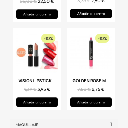
8,33 €
7,50 €
25,00 €
22,50 €
Añadir al carrito
Añadir al carrito
-10%
-10%
Vista rápida
VISION LIPSTICK, GOLDEN ROSE
Vista rápida
GOLDEN ROSE MATTE LIPSTICK CRAYON
4,39 €
3,95 €
7,50 €
6,75 €
Añadir al carrito
Añadir al carrito
MAQUILLAJE