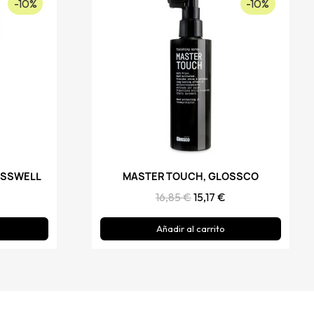
-10%
-10%
OSSWELL
MASTER TOUCH, GLOSSCO
Vista rápida
16,85 €
15,17 €
Añadir al carrito