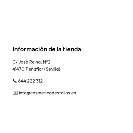
Información de la tienda
C/ José Reina, Nº2
41470 Peñaflor (Sevilla)
📞​ 644 222 312
✉️​ info@cosmeticadestellos.es