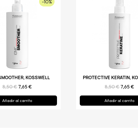
-10%
 SMOOTHER, KOSSWELL
Vista rápida
PROTECTIVE KERATIN, K
Vista rápida
8,50 €
7,65 €
8,50 €
7,65 €
Añadir al carrito
Añadir al carrito