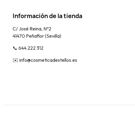
Información de la tienda
C/ José Reina, Nº2
41470 Peñaflor (Sevilla)
📞​ 644 222 312
✉️​ info@cosmeticadestellos.es