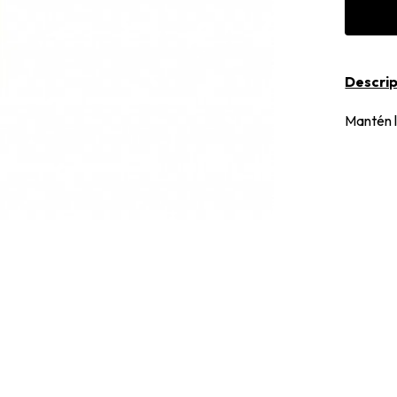
Descrip
Mantén l