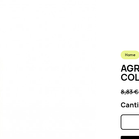
Home
AGR
COL
8,83 €
Cant